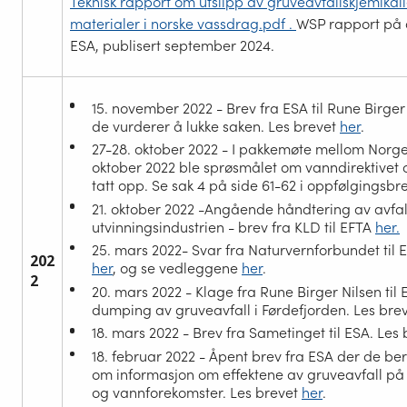
Teknisk rapport om utslipp av gruveavfallskjemikali
materialer i norske vassdrag.pdf .
WSP rapport på
ESA, publisert september 2024.
15. november 2022 - Brev fra ESA til Rune Birger
de vurderer å lukke saken. Les brevet
her
.
27-28. oktober 2022 - I pakkemøte mellom Norg
oktober 2022 ble sprøsmålet om vanndirektivet 
tatt opp. Se sak 4 på side 61-62 i oppfølgingsbr
21. oktober 2022 -Angående håndtering av avfal
utvinningsindustrien - brev fra KLD til EFTA
her.
25. mars 2022- Svar fra Naturvernforbundet til 
202
her
, og se vedleggene
her
.
2
20. mars 2022 - Klage fra Rune Birger Nilsen ti
dumping av gruveavfall i Førdefjorden. Les bre
18. mars 2022 - Brev fra Sametinget til ESA. Les
18. februar 2022 - Åpent brev fra ESA der de ber
om informasjon om effektene av gruveavfall på 
og vannforekomster. Les brevet
her
.