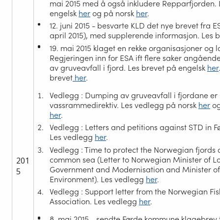
mai 2015 med å også inkludere Repparfjorden. 
engelsk
her
og på norsk
her
.
12. juni 2015
- besvarte KLD det nye brevet fra ES
april 2015), med supplerende informasjon. Les 
19. mai 2015
klaget en rekke organisasjoner og 
Regjeringen inn for ESA ift flere saker angåen
av gruveavfall i fjord. Les brevet på engelsk
her
brevet
her
.
Vedlegg : Dumping av gruveavfall i fjordane er 
vassrammedirektiv. Les vedlegg på norsk
her
og
her
.
Vedlegg : Letters and petitions against STD in F
Les vedlegg
her
.
Vedlegg : Time to protect the Norwegian fjords
common sea (Letter to Norwegian Minister of L
201
Government and Modernisation and Minister of
5
Environment). Les vedlegg
her
.
Vedlegg : Support letter from the Norwegian Fi
Association. Les vedlegg
her
.
8. mai 2015
- sendte Førde kommune klagebrev ti