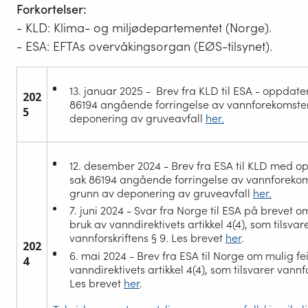
Forkortelser:
- KLD: Klima- og miljødepartementet (Norge).
- ESA: EFTAs overvåkingsorgan (EØS-tilsynet).
13. januar 2025 - Brev fra KLD til ESA - oppdat
202
86194 angående forringelse av vannforekomste
5
deponering av gruveavfall
her.
12. desember 2024 - Brev fra ESA til KLD med 
sak 86194 angående forringelse av vannforeko
grunn av deponering av gruveavfall
her.
7. juni 2024 - Svar fra Norge til ESA på brevet om
bruk av vanndirektivets artikkel 4(4), som tilsvar
vannforskriftens § 9. Les brevet
her
.
202
6. mai 2024 - Brev fra ESA til Norge om mulig fei
4
vanndirektivets artikkel 4(4), som tilsvarer vannfo
Les brevet
her
.