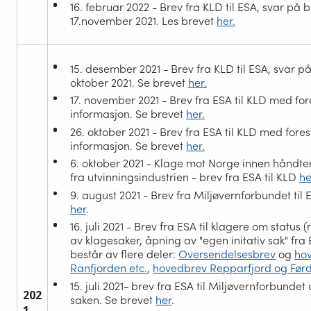
16. februar 2022 - Brev fra KLD til ESA, svar på 
17.november 2021. Les brevet
her.
15. desember 2021 - Brev fra KLD til ESA, svar p
oktober 2021. Se brevet
her.
17. november 2021 - Brev fra ESA til KLD med fo
informasjon. Se brevet
her.
26. oktober 2021 - Brev fra ESA til KLD med fore
informasjon. Se brevet
her.
6. oktober 2021 - Klage mot Norge innen håndter
fra utvinningsindustrien - brev fra ESA til KLD
he
9. august 2021 - Brev fra Miljøvernforbundet til 
her
.
16. juli 2021 - Brev fra ESA til klagere om status 
av klagesaker, åpning av "egen initativ sak" fra 
består av flere deler:
Oversendelsesbrev
og
ho
Ranfjorden etc.
,
hovedbrev Repparfjord og Førd
15. juli 2021- brev fra ESA til Miljøvernforbundet
202
saken. Se brevet
her
.
1