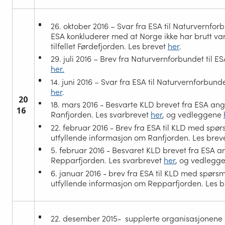
26. oktober 2016 – Svar fra ESA til Naturvernfor
ESA konkluderer med at Norge ikke har brutt van
tilfellet Førdefjorden. Les brevet
her
.
29. juli 2016 – Brev fra Naturvernforbundet til ES
her
.
14. juni 2016 – Svar fra ESA til Naturvernforbund
her
.
20
18. mars 2016 - Besvarte KLD brevet fra ESA a
16
Ranfjorden. Les svarbrevet
her
, og vedleggene
22. februar 2016 - Brev fra ESA til KLD med spø
utfyllende informasjon om Ranfjorden. Les brev
5. februar 2016 - Besvaret KLD brevet fra ESA 
Repparfjorden. Les svarbrevet
her
, og vedlegg
6. januar 2016 - brev fra ESA til KLD med spørs
utfyllende informasjon om Repparfjorden. Les 
22. desember 2015-
supplerte organisasjonene s