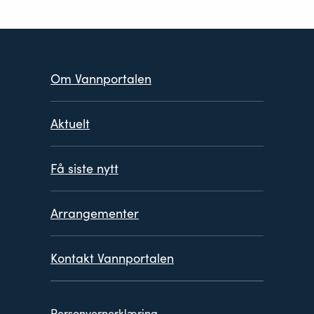
2027.pdf
Planprogram
Trøndelag 2022 - 2027.
pdf
Om Vannportalen
Aktuelt
Få siste nytt
Arrangementer
Kontakt Vannportalen
Personvern
Personvernerklæring