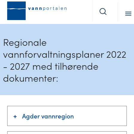
Tilbake
Søk
til
forsiden
Regionale
vannforvaltningsplaner 2022
- 2027 med tilhørende
dokumenter:
+
Agder vannregion
Regional